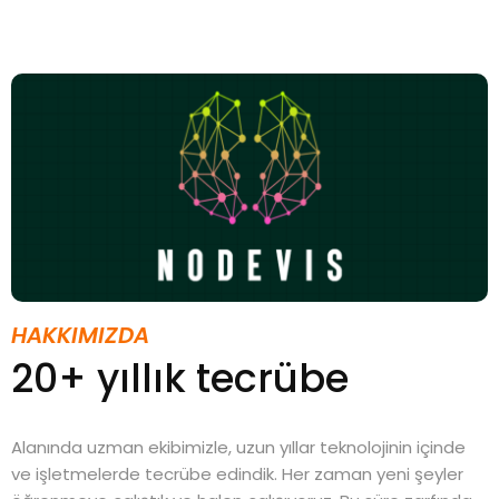
HAKKIMIZDA
20+ yıllık tecrübe
Alanında uzman ekibimizle, uzun yıllar teknolojinin içinde
ve işletmelerde tecrübe edindik. Her zaman yeni şeyler