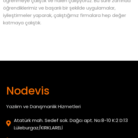
öğrenmeye çalıştık ve halen çalışıyoruz. Bu süre zarfında
öğrendiklerimiz ve başarılı bir şekilde uygulamalar,
iyileştirmeler yaparak, çalıştığımız firmalara hep değer
katmaya çalıştık.
Nodevis
Yazılım ve Danışmanlık Hizmetleri
Atatürk mah. Sedef sok. Dağcı apt. No:8-10 K:2 D:13
Lüleburgaz/KIRKLARELİ